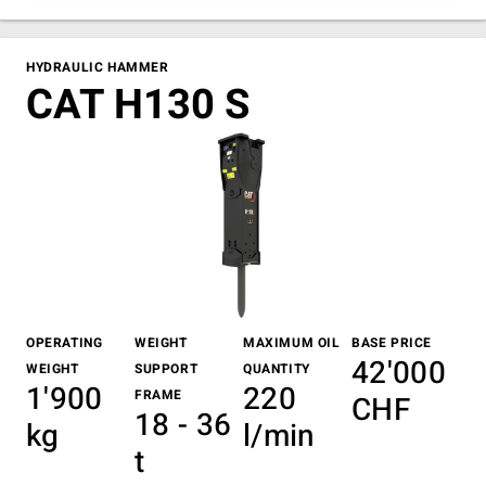
HYDRAULIC HAMMER
CAT H130 S
OPERATING
WEIGHT
MAXIMUM OIL
BASE PRICE
42'000
WEIGHT
SUPPORT
QUANTITY
1'900
220
FRAME
CHF
18 - 36
kg
l/min
t