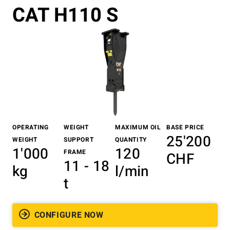
CAT H110 S
OPERATING
WEIGHT
MAXIMUM OIL
BASE PRICE
25'200
WEIGHT
SUPPORT
QUANTITY
1'000
120
FRAME
CHF
11 - 18
kg
l/min
t
CONFIGURE NOW