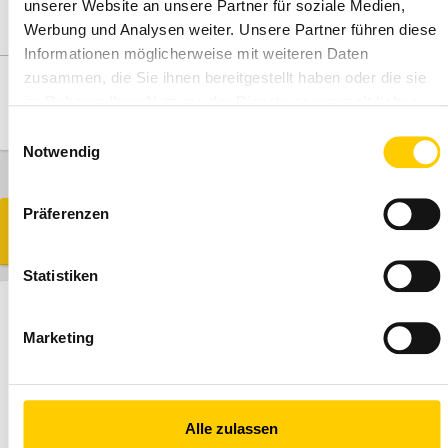
unserer Website an unsere Partner für soziale Medien,
sales consultant or product manager.
Werbung und Analysen weiter. Unsere Partner führen diese
Informationen möglicherweise mit weiteren Daten
zusammen, die Sie ihnen bereitgestellt haben oder die sie
STORE AND
ORDER
im Rahmen Ihrer Nutzung der Dienste gesammelt haben.
ADVICE
Einwilligungsauswahl
Notwendig
Präferenzen
SIMILAR MODELS
Statistiken
HYDRAULIC HAMMER
CAT H160 S
Marketing
Alle zulassen