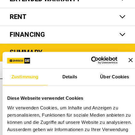
RENT
FINANCING
SUMMARY
H140 S
Zustimmung
Details
Über Cookies
Total price for your
51'850 CHF
H140 S
Diese Webseite verwendet Cookies
Personal discount (existing customer only)
Wir verwenden Cookies, um Inhalte und Anzeigen zu
personalisieren, Funktionen für soziale Medien anbieten zu
The prices are net plus statutory VAT, according to the
können und die Zugriffe auf unsere Website zu analysieren.
general terms and conditions of sale and delivery of Avesco
Ausserdem geben wir Informationen zu Ihrer Verwendung
AG. Don't you find certain options or models? Contact your