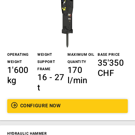
OPERATING
WEIGHT
MAXIMUM OIL
BASE PRICE
35'350
WEIGHT
SUPPORT
QUANTITY
1'600
170
FRAME
CHF
16 - 27
kg
l/min
t
CONFIGURE NOW
HYDRAULIC HAMMER