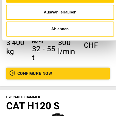
Auswahl erlauben
Ablehnen
OPERATING
WEIGHT
MAXIMUM OIL
BASE PRICE
63'800
WEIGHT
SUPPORT
QUANTITY
3'400
300
FRAME
CHF
32 - 55
kg
l/min
t
CONFIGURE NOW
HYDRAULIC HAMMER
CAT H120 S