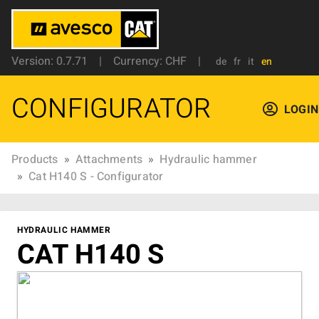
Version: 0.7.71
|
Currency: CHF
|
de
fr
it
en
CONFIGURATOR
LOGIN
Products
Attachments
Hydraulic hammer
Cat H140 S - Configurator
HYDRAULIC HAMMER
CAT H140 S