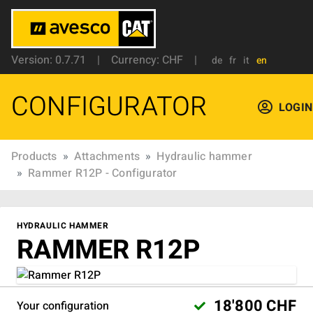
Version: 0.7.71
|
Currency: CHF
|
de
fr
it
en
CONFIGURATOR
LOGIN
Products
Attachments
Hydraulic hammer
Rammer R12P - Configurator
HYDRAULIC HAMMER
RAMMER R12P
18'800 CHF
Your configuration