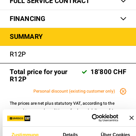
FULL SERVICE CONTRACT
FINANCING
SUMMARY
R12P
Total price for your
18'800 CHF
R12P
Personal discount (existing customer only)
The prices are net plus statutory VAT, according to the
general terms and conditions of sale and delivery of Avesco
AG. Don't you find certain options or models? Contact your
sales consultant or product manager.
Zustimmung
Details
Über Cookies