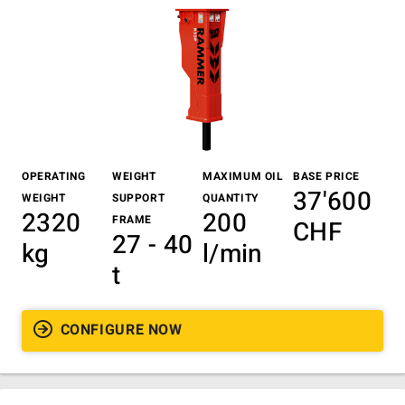
OPERATING
WEIGHT
MAXIMUM OIL
BASE PRICE
37'600
WEIGHT
SUPPORT
QUANTITY
2320
200
FRAME
CHF
27 - 40
kg
l/min
t
CONFIGURE NOW