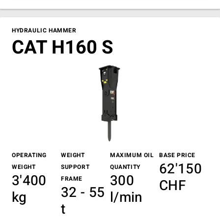
HYDRAULIC HAMMER
CAT H160 S
OPERATING
WEIGHT
MAXIMUM OIL
BASE PRICE
62'150
WEIGHT
SUPPORT
QUANTITY
3'400
300
FRAME
CHF
32 - 55
kg
l/min
t