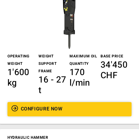
OPERATING
WEIGHT
MAXIMUM OIL
BASE PRICE
34'450
WEIGHT
SUPPORT
QUANTITY
1'600
170
FRAME
CHF
16 - 27
kg
l/min
t
CONFIGURE NOW
HYDRAULIC HAMMER