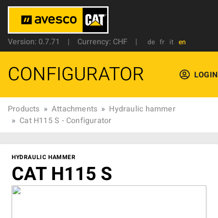
Version: 0.7.71
|
Currency: CHF
|
de
fr
it
en
CONFIGURATOR
LOGIN
Products
Attachments
Hydraulic hammer
Cat H115 S - Configurator
HYDRAULIC HAMMER
CAT H115 S