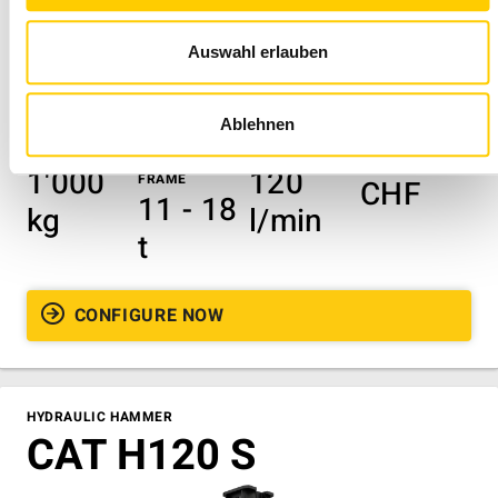
Auswahl erlauben
Ablehnen
OPERATING
WEIGHT
MAXIMUM OIL
BASE PRICE
24'550
WEIGHT
SUPPORT
QUANTITY
1'000
120
FRAME
CHF
11 - 18
kg
l/min
t
CONFIGURE NOW
HYDRAULIC HAMMER
CAT H120 S