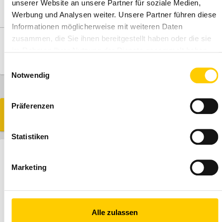
unserer Website an unsere Partner für soziale Medien,
sales consultant or product manager.
Werbung und Analysen weiter. Unsere Partner führen diese
Informationen möglicherweise mit weiteren Daten
zusammen, die Sie ihnen bereitgestellt haben oder die sie
STORE AND
ORDER
im Rahmen Ihrer Nutzung der Dienste gesammelt haben.
ADVICE
Einwilligungsauswahl
Notwendig
Präferenzen
SIMILAR MODELS
Statistiken
HYDRAULIC HAMMER
CAT H110 S
Marketing
Alle zulassen