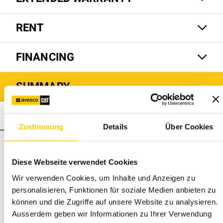
RENT
FINANCING
SUMMARY
H115 S
Zustimmung
Details
Über Cookies
Total price for your
29'350 CHF
H115 S
Diese Webseite verwendet Cookies
Personal discount (existing customer only)
Wir verwenden Cookies, um Inhalte und Anzeigen zu
personalisieren, Funktionen für soziale Medien anbieten zu
The prices are net plus statutory VAT, according to the
können und die Zugriffe auf unsere Website zu analysieren.
general terms and conditions of sale and delivery of Avesco
Ausserdem geben wir Informationen zu Ihrer Verwendung
AG. Don't you find certain options or models? Contact your